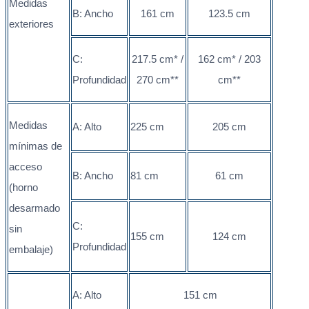
Medidas
B: Ancho
161 cm
123.5 cm
exteriores
C:
217.5 cm* /
162 cm* / 203
Profundidad
270 cm**
cm**
Medidas
A: Alto
225 cm
205 cm
mínimas de
acceso
B: Ancho
81 cm
61 cm
(horno
desarmado
C:
sin
155 cm
124 cm
Profundidad
embalaje)
A: Alto
151 cm