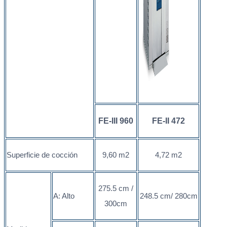
FE-III 960
FE-II 472
Superficie de cocción
9,60 m2
4,72 m2
275.5 cm /
A: Alto
248.5 cm/ 280cm
300cm